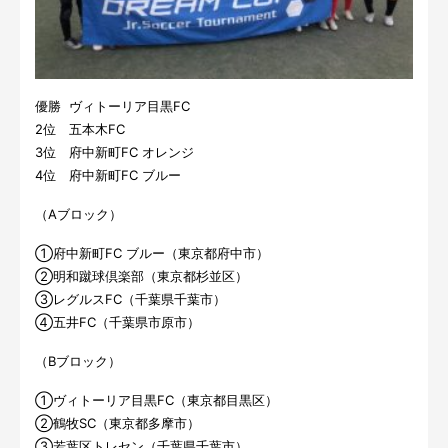
優勝 ヴィトーリア目黒FC
2位 五本木FC
3位 府中新町FC オレンジ
4位 府中新町FC ブルー
（Aブロック）
①府中新町FC ブルー（東京都府中市）
②明和蹴球倶楽部（東京都杉並区）
③レグルスFC（千葉県千葉市）
④五井FC（千葉県市原市）
（Bブロック）
①ヴィトーリア目黒FC（東京都目黒区）
②鶴牧SC（東京都多摩市）
③若葉区トレセン（千葉県千葉市）