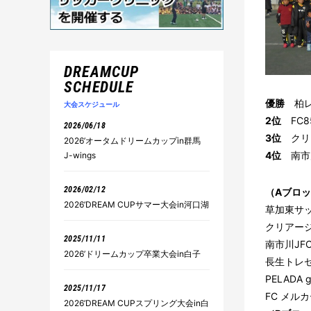
DREAMCUP
SCHEDULE
優勝
柏レイ
大会スケジュール
2位
FC8
2026/06/18
3位
クリ
2026’オータムドリームカップin群馬
4位
南市川
J-wings
2026/02/12
（Aブロ
2026’DREAM CUPサマー大会in河口湖
草加東サ
クリアージ
2025/11/11
南市川JFC
2026’ドリームカップ卒業大会in白子
長生トレ
PELADA g
2025/11/17
FC メル
2026’DREAM CUPスプリング大会in白