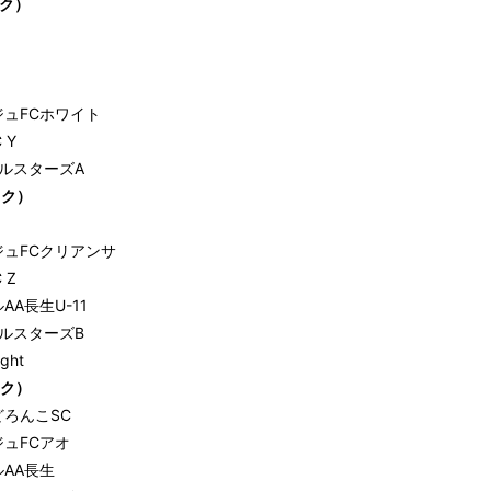
ック）
ュFCホワイト
 Y
ールスターズA
ック）
ジュFCクリアンサ
 Z
AA長生U-11
ールスターズB
ght
ック）
ろんこSC
ュFCアオ
AA長生