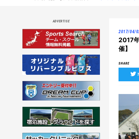
ADVERTISE
2017/04/0
201
催】
SHARE