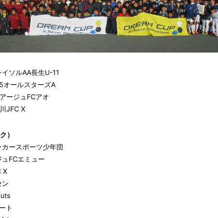
ソルAA長生U-11
5オールスターズA
アージュFCアオ
JFC X
ック）
ッカースポーツ少年団
ュFCエミュー
 X
セン
uts
カート