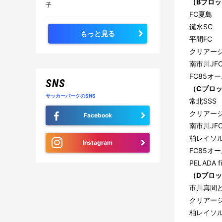
（Bブロ
子
FC夏島
鑓水SC
もっと見る
平間FC
クリアージ
南市川JFC
FC85オ
SNS
（Cブロ
サッカーパークのSNS
常北SSS
クリアー
Facebook
南市川JFC
柏レイソル
Instagram
FC85オ
PELADA fi
（Dブロ
市川真間ど
クリアージ
柏レイソル